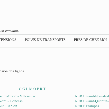
ts en commun.
TENSIONS
POLES DE TRANSPORTS
PRES DE CHEZ MOI
ension des lignes
C
G
L
M
O
P
R
T
ord-Ouest - Villeneuve
RER E Saint-Nom-la-
ord - Gonesse
RER E Saint-Quentin-
ud - Ablon
RER F Étampes