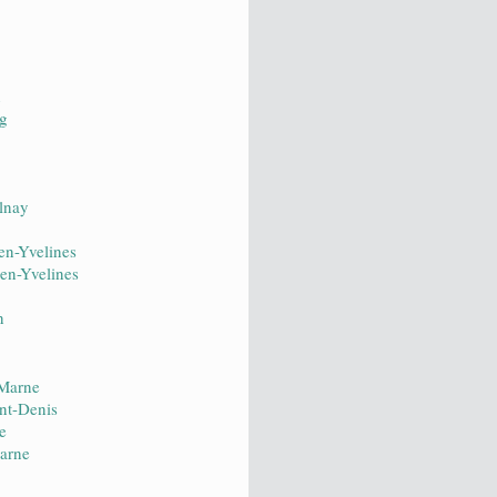
n
ng
lnay
en-Yvelines
en-Yvelines
n
-Marne
int-Denis
e
Marne