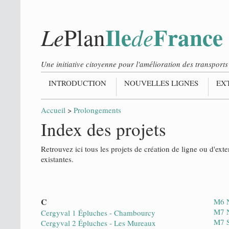
Ile
France
Le
de
Plan
Une initiative citoyenne pour l'amélioration des transpor
INTRODUCTION
NOUVELLES LIGNES
EX
Accueil
>
Prolongements
Index des projets
Retrouvez ici tous les projets de création de ligne ou d'ext
existantes.
C
M6 N
M7 N
Cergyval 1 Épluches - Chambourcy
M7 S
Cergyval 2 Épluches - Les Mureaux