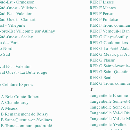
ud-Est - Ormesson
RER F Lisses
ud-Ouest - Villebon
RER F Mantes
ud-Est - Valenton
RER F Persan
ud-Ouest - Clamart
RER F Pontoise
st - Villepinte
RER F Tronc commu
ord-Est Villepinte par Aulnay
RER F Verneuil-l'Éta
ud-Ouest - Saclay
RER G Claye-Souilly
o des Forts
RER G Coulommiers
o Nord
RER G La Ferté-Alais
o Sud
RER G Meaux par Au
RER G Plaisir
RER G Saint-Arnoult-
val Est - Valenton
RER G Saint-Quentin-
val Ouest - La Butte rouge
RER G Senlis
RER G Tronc commu
te Ceinture Express
T
Tangentielle Essonne
A Brie-Comte-Robert
Tangentielle Seine-et
 A Chambourcy
Tangentielle Seine-Sa
 A Meaux
Tangentielle Val-d'Ois
B Remaniement de Roissy
Tangentielle Val-de-
B Saint-Quentin-en-Yvelines
Tangentielle Yvelines
 B Tronc commun quadruplé