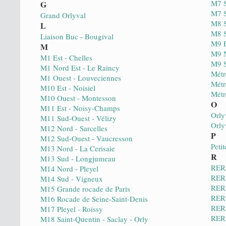
M7 S
G
M7 S
Grand Orlyval
M8 S
L
M8 S
Liaison Buc - Bougival
M9 E
M
M9 N
M1 Est - Chelles
M9 S
M1 Nord Est - Le Raincy
Métr
M1 Ouest - Louveciennes
Métr
M10 Est - Noisiel
Métr
M10 Ouest - Montesson
O
M11 Est - Noisy-Champs
Orly
M11 Sud-Ouest - Vélizy
Orly
M12 Nord - Sarcelles
P
M12 Sud-Ouest - Vaucresson
Peti
M13 Nord - La Cerisaie
R
M13 Sud - Longjumeau
RER 
M14 Nord - Pleyel
RER
M14 Sud - Vigneux
RER
M15 Grande rocade de Paris
RER 
M16 Rocade de Seine-Saint-Denis
RER 
M17 Pleyel - Roissy
RER
M18 Saint-Quentin - Saclay - Orly