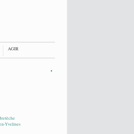
AGIR
Bretèche
en-Yvelines